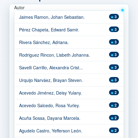
Autor
Jaimes Ramon, Johan Sebastian.
3
Pérez Chapeta, Edward Samir.
3
Rivera Sánchez, Adriana.
3
Rodriguez Rincon, Lisbeth Johanna.
3
Savelli Carrillo, Alexandra Crist...
3
Urquijo Narváez, Brayan Steven.
3
Acevedo Jiménez, Deisy Yulany.
2
Acevedo Salcedo, Rosa Yurley.
2
Acuña Sossa, Dayana Marcela.
2
Agudelo Castro, Yefferson León.
2