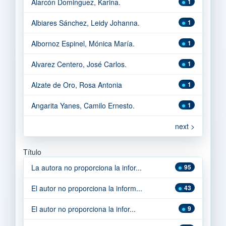
Alarcón Dominguez, Karina.
1
Albiares Sánchez, Leidy Johanna.
1
Albornoz Espinel, Mónica María.
1
Alvarez Centero, José Carlos.
1
Alzate de Oro, Rosa Antonia
1
Angarita Yanes, Camilo Ernesto.
1
next >
Título
La autora no proporciona la infor...
95
El autor no proporciona la inform...
43
El autor no proporciona la infor...
9