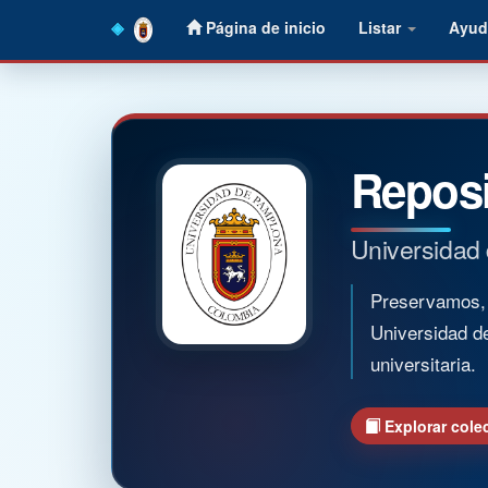
Skip
Página de inicio
Listar
Ayud
navigation
Reposi
Universidad
Preservamos, o
Universidad d
universitaria.
Explorar cole