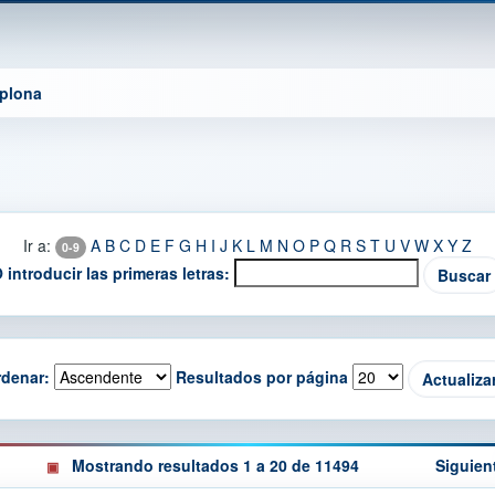
mplona
Ir a:
A
B
C
D
E
F
G
H
I
J
K
L
M
N
O
P
Q
R
S
T
U
V
W
X
Y
Z
0-9
 introducir las primeras letras:
denar:
Resultados por página
Mostrando resultados 1 a 20 de 11494
Siguien