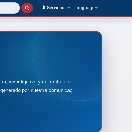
Servicios
Language
, investigativa y cultural de la
o generado por nuestra comunidad