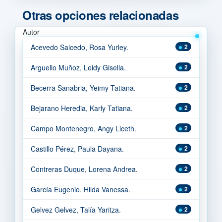
Otras opciones relacionadas
Autor
Acevedo Salcedo, Rosa Yurley.
2
Arguello Muñoz, Leidy Gisella.
2
Becerra Sanabria, Yeimy Tatiana.
2
Bejarano Heredia, Karly Tatiana.
2
Campo Montenegro, Angy Liceth.
2
Castillo Pérez, Paula Dayana.
2
Contreras Duque, Lorena Andrea.
2
García Eugenio, Hilda Vanessa.
2
Gelvez Gelvez, Talía Yaritza.
2