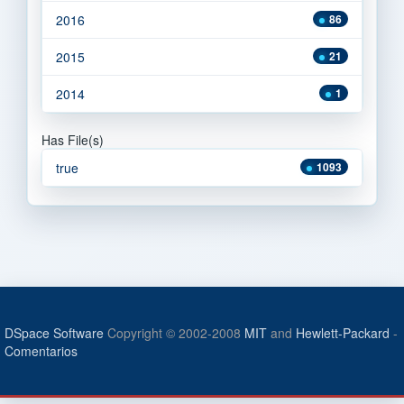
2016
86
2015
21
2014
1
Has File(s)
true
1093
DSpace Software
Copyright © 2002-2008
MIT
and
Hewlett-Packard
-
Comentarios