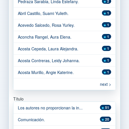
Pedraza Sarabia, Linda Estefany.
2
Abril Castillo, Suami Yulieth.
1
Acevedo Salcedo, Rosa Yurley.
1
Aconcha Rangel, Aura Elena.
1
Acosta Cepeda, Laura Alejandra.
1
Acosta Contreras, Leidy Johanna.
1
Acosta Murillo, Angie Katerine.
1
next >
Título
Los autores no proporcionan la in...
51
Comunicación.
20