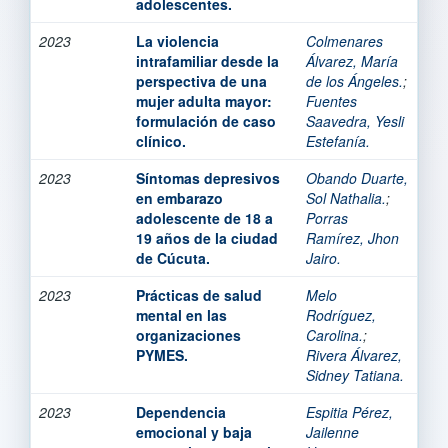
adolescentes.
2023
La violencia
Colmenares
intrafamiliar desde la
Álvarez, María
perspectiva de una
de los Ángeles.
;
mujer adulta mayor:
Fuentes
formulación de caso
Saavedra, Yesli
clínico.
Estefanía.
2023
Síntomas depresivos
Obando Duarte,
en embarazo
Sol Nathalia.
;
adolescente de 18 a
Porras
19 años de la ciudad
Ramírez, Jhon
de Cúcuta.
Jairo.
2023
Prácticas de salud
Melo
mental en las
Rodríguez,
organizaciones
Carolina.
;
PYMES.
Rivera Álvarez,
Sidney Tatiana.
2023
Dependencia
Espitia Pérez,
emocional y baja
Jailenne