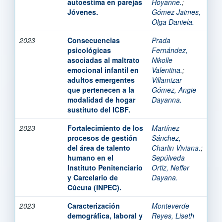
autoestima en parejas
Hoyanne.
;
Jóvenes.
Gómez Jaimes,
Olga Daniela.
2023
Consecuencias
Prada
psicológicas
Fernández,
asociadas al maltrato
Nikolle
emocional infantil en
Valentina.
;
adultos emergentes
Villamizar
que pertenecen a la
Gómez, Angie
modalidad de hogar
Dayanna.
sustituto del ICBF.
2023
Fortalecimiento de los
Martínez
procesos de gestión
Sánchez,
del área de talento
Charlin Viviana.
;
humano en el
Sepúlveda
Instituto Penitenciario
Ortiz, Neffer
y Carcelario de
Dayana.
Cúcuta (INPEC).
2023
Caracterización
Monteverde
demográfica, laboral y
Reyes, Liseth