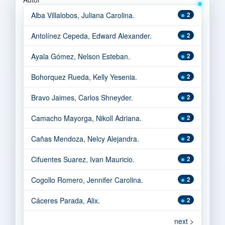
Alba Villalobos, Juliana Carolina.
2
Antolínez Cepeda, Edward Alexander.
2
Ayala Gómez, Nelson Esteban.
2
Bohorquez Rueda, Kelly Yesenia.
2
Bravo Jaimes, Carlos Shneyder.
2
Camacho Mayorga, Nikoll Adriana.
2
Cañas Mendoza, Nelcy Alejandra.
2
Cifuentes Suarez, Ivan Mauricio.
2
Cogollo Romero, Jennifer Carolina.
2
Cáceres Parada, Alix.
2
next >