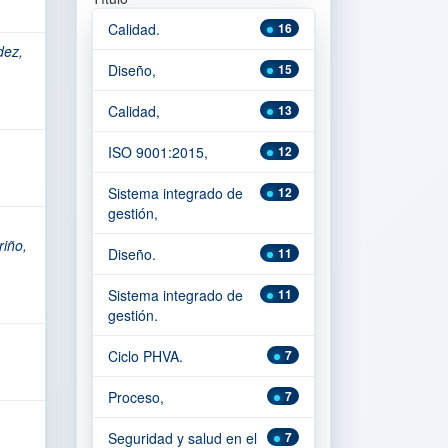
Calidad.
16
dez,
Diseño,
15
Calidad,
13
ISO 9001:2015,
12
Sistema integrado de
12
gestión,
riño,
Diseño.
11
Sistema integrado de
11
gestión.
Ciclo PHVA.
7
Proceso,
7
Seguridad y salud en el
7