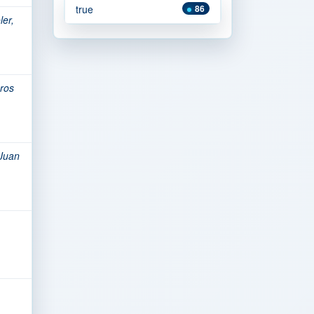
true
86
er,
eros
 Juan