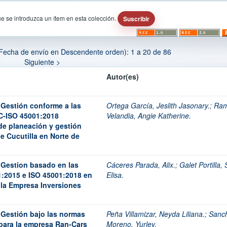
ue se introduzca un ítem en esta colección.
Fecha de envío en Descendente orden): 1 a 20 de 86
Siguiente >
Autor(es)
 Gestión conforme a las
Ortega García, Jeslith Jasonary.
;
Ram
C-ISO 45001:2018
Velandia, Angie Katherine.
de planeación y gestión
de Cucutilla en Norte de
 Gestion basado en las
Cáceres Parada, Alix.
;
Galet Portilla,
1:2015 e ISO 45001:2018 en
Elisa.
 la Empresa Inversiones
 Gestión bajo las normas
Peña Villamizar, Neyda Liliana.
;
Sanc
para la empresa Ran-Cars
Moreno, Yurley.