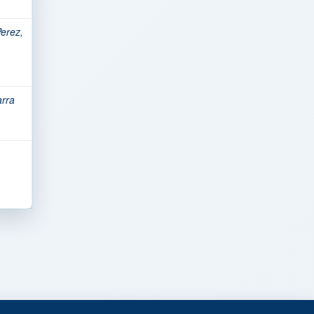
erez,
arra