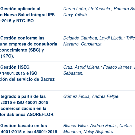
 Gestión aplicado al
Duran León, Lix Yesenia.
;
Romero Sol
n Nueva Salud Integral IPS
Dexy Yulieth.
1:2015 y NTC-ISO
 Gestión conforme las
Delgado Gamboa, Leydi Lizeth.
;
Trill
 una empresa de consultoría
Navarro, Constanza.
 conocimiento (SBC) y
 (KPO).
e Gestión HSEQ
Cruz, Astrid Milena.
;
Foliaco Jaimes,
 14001:2015 e ISO
Sebastian.
ión del servicio de Bacruz
tegrado a partir de las
Gómez Pinilla, Andrés Felipe.
1:2015 e ISO 45001:2018
 comercialización en la
 Floridablanca ASOREFLOR.
 Gestion basado en los
Blanco Villan, Andrea Paola.
;
Cañas
14001:2015 e iso 45001:2018
Mendoza, Nelcy Alejandra.