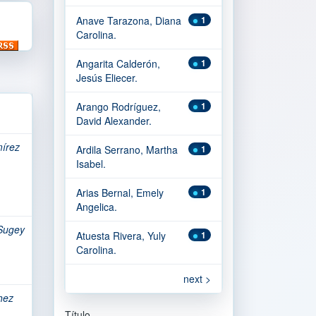
Anave Tarazona, Diana
1
Carolina.
Angarita Calderón,
1
Jesús Eliecer.
Arango Rodríguez,
1
David Alexander.
írez
Ardila Serrano, Martha
1
Isabel.
Arias Bernal, Emely
1
Angelica.
 Sugey
Atuesta Rivera, Yuly
1
Carolina.
next >
hez
Título