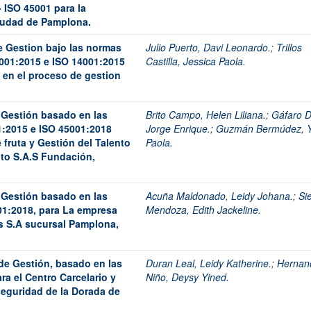
 ISO 45001 para la
ciudad de Pamplona.
e Gestion bajo las normas
Julio Puerto, Davi Leonardo.
;
Trillos
001:2015 e ISO 14001:2015
Castilla, Jessica Paola.
 en el proceso de gestion
 Gestión basado en las
Brito Campo, Helen Liliana.
;
Gáfaro D
1:2015 e ISO 45001:2018
Jorge Enrique.
;
Guzmán Bermúdez, Yu
fruta y Gestión del Talento
Paola.
to S.A.S Fundación,
 Gestión basado en las
Acuña Maldonado, Leidy Johana.
;
Si
01:2018, para La empresa
Mendoza, Edith Jackeline.
s S.A sucursal Pamplona,
de Gestión, basado en las
Duran Leal, Leidy Katherine.
;
Hernan
a el Centro Carcelario y
Niño, Deysy Yined.
seguridad de la Dorada de