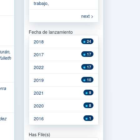
trabajo,
next >
Fecha de lanzamiento
2018
24
urán,
2017
17
lieth
2022
17
2019
10
erra
2021
9
2020
8
dez
2016
1
Has File(s)