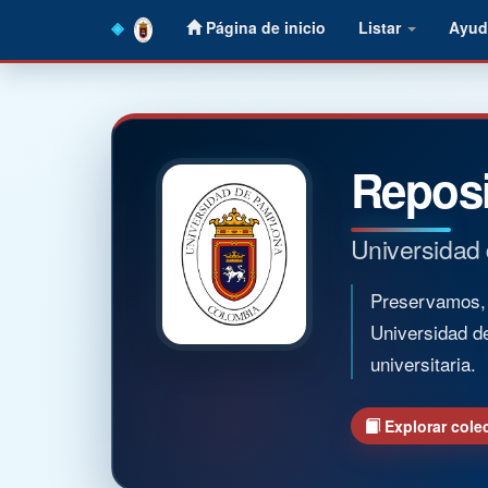
Skip
Página de inicio
Listar
Ayud
navigation
Reposi
Universidad
Preservamos, o
Universidad d
universitaria.
Explorar cole