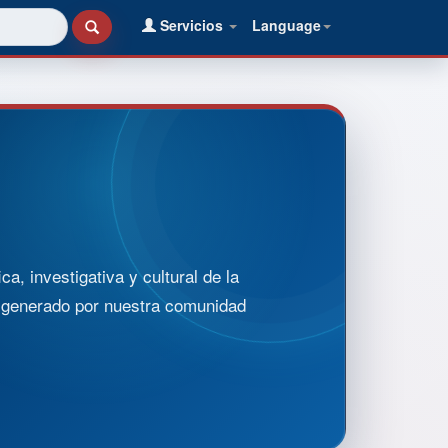
Servicios
Language
, investigativa y cultural de la
o generado por nuestra comunidad