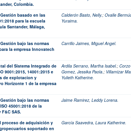
ander, Colombia.
 Gestión basado en las
Calderón Basto, Nelly.
;
Ovalle Bermú
1:2018 para la escuela
Yuraima.
ula Santander, Málaga,
 Gestión bajo las normas
Carrillo Jaimes, Miguel Angel.
para la empresa Innovatech
tal del Sistema Integrado de
Ardila Serrano, Martha Isabel.
;
Corzo
SO 9001:2015, 14001:2015 e
Gomez, Jessika Paola.
;
Villamizar Ma
s de explotacion y
Yulieth Katherine.
vo Horizonte 1 de la empresa
 Gestión bajo las normas
Jaime Ramirez, Leddy Lorena.
 ISO 45001:2018 de la
 F&C SAS.
l proceso de adquisición y
García Saavedra, Laura Katherine.
agropecuarios soportado en