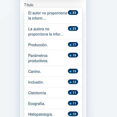
Título
El autor no proporciona
83
la inform...
La autora no
23
proporciona la infor...
Producción.
17
Parámetros
16
productivos.
Canino.
15
Inclusión.
12
Cistotomía.
11
Ecografía.
11
Histopatología.
10