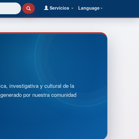
Servicios
Language
, investigativa y cultural de la
o generado por nuestra comunidad