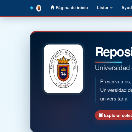
Skip
Página de inicio
Listar
Ayud
navigation
Reposi
Universidad
Preservamos, o
Universidad d
universitaria.
Explorar cole