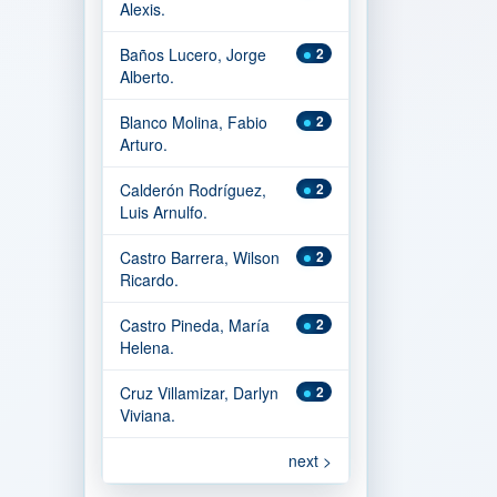
Alexis.
Baños Lucero, Jorge
2
Alberto.
Blanco Molina, Fabio
2
Arturo.
Calderón Rodríguez,
2
Luis Arnulfo.
Castro Barrera, Wilson
2
Ricardo.
Castro Pineda, María
2
Helena.
Cruz Villamizar, Darlyn
2
Viviana.
next >