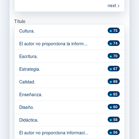
next >
Título
Cultura.
75
El autor no proporciona la inform...
74
Escritura.
70
Estrategia.
67
Calidad.
66
Enseñanza.
65
Diseño.
60
Didáctica.
58
El autor no proporciona informaci...
56