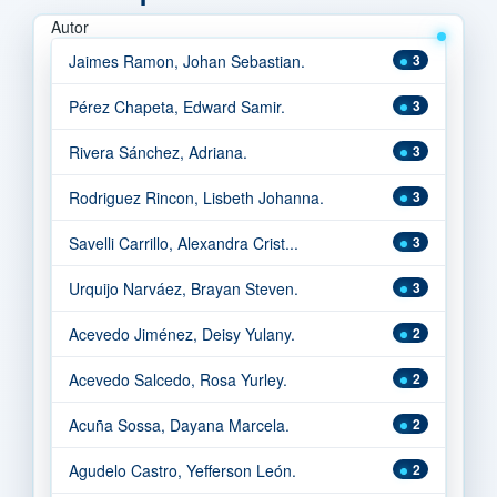
Autor
Jaimes Ramon, Johan Sebastian.
3
Pérez Chapeta, Edward Samir.
3
Rivera Sánchez, Adriana.
3
Rodriguez Rincon, Lisbeth Johanna.
3
Savelli Carrillo, Alexandra Crist...
3
Urquijo Narváez, Brayan Steven.
3
Acevedo Jiménez, Deisy Yulany.
2
Acevedo Salcedo, Rosa Yurley.
2
Acuña Sossa, Dayana Marcela.
2
Agudelo Castro, Yefferson León.
2