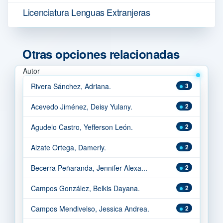
Licenciatura Lenguas Extranjeras
Otras opciones relacionadas
Autor
Rivera Sánchez, Adriana.
3
Acevedo Jiménez, Deisy Yulany.
2
Agudelo Castro, Yefferson León.
2
Alzate Ortega, Damerly.
2
Becerra Peñaranda, Jennifer Alexa...
2
Campos González, Belkis Dayana.
2
Campos Mendivelso, Jessica Andrea.
2