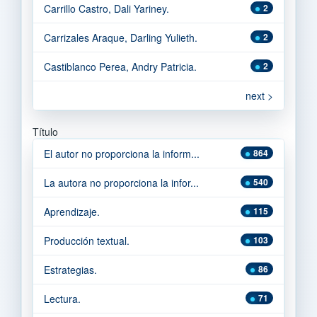
Carrillo Castro, Dali Yariney.
2
Carrizales Araque, Darling Yulieth.
2
Castiblanco Perea, Andry Patricia.
2
next >
Título
El autor no proporciona la inform...
864
La autora no proporciona la infor...
540
Aprendizaje.
115
Producción textual.
103
Estrategias.
86
Lectura.
71