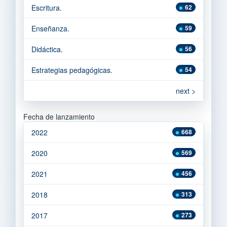
Escritura.
62
Enseñanza.
59
Didáctica.
56
Estrategias pedagógicas.
54
next >
Fecha de lanzamiento
2022
668
2020
569
2021
456
2018
313
2017
273