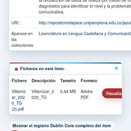
diagnóstico para identificar el nivel y la problemá
comunicativa.
URI :
http://repositoriodspace.unipamplona.edu.co/jsp
Aparece en
Licenciatura en Lengua Castellana y Comunicaci
las
colecciones:
Ficheros en este ítem:
Fichero
Descripción
Tamaño
Formato
Villamiz
Villamizar_2
2,44 MB
Adobe
Visualizar/Ab
ar_202
020_TG
PDF
0_TG
(2).pdf
Mostrar el registro Dublin Core completo del ítem