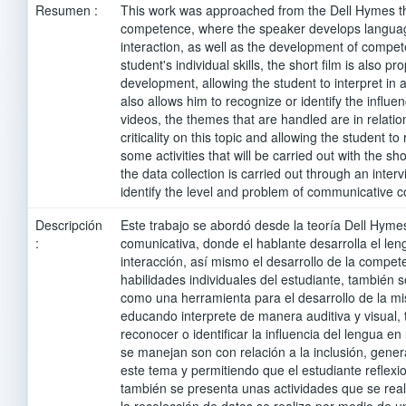
Resumen :
This work was approached from the Dell Hymes 
competence, where the speaker develops languag
interaction, as well as the development of compe
student's individual skills, the short film is also pr
development, allowing the student to interpret in a
also allows him to recognize or identify the influe
videos, the themes that are handled are in relatio
criticality on this topic and allowing the student to 
some activities that will be carried out with the sh
the data collection is carried out through an inter
identify the level and problem of communicative 
Descripción
Este trabajo se abordó desde la teoría Dell Hyme
:
comunicativa, donde el hablante desarrolla el leng
interacción, así mismo el desarrollo de la compet
habilidades individuales del estudiante, también 
como una herramienta para el desarrollo de la m
educando interprete de manera auditiva y visual,
reconocer o identificar la influencia del lengua en
se manejan son con relación a la inclusión, gener
este tema y permitiendo que el estudiante reflexi
también se presenta unas actividades que se real
la recolección de datos se realiza por medio de u