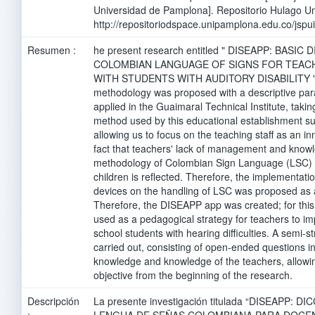
Universidad de Pamplona]. Repositorio Hulago U
http://repositoriodspace.unipamplona.edu.co/jsp
Resumen :
he present research entitled " DISEAPP: BASIC
COLOMBIAN LANGUAGE OF SIGNS FOR TEACH
WITH STUDENTS WITH AUDITORY DISABILITY " th
methodology was proposed with a descriptive par
applied in the Guaimaral Technical Institute, taki
method used by this educational establishment s
allowing us to focus on the teaching staff as an in
fact that teachers' lack of management and knowle
methodology of Colombian Sign Language (LSC) f
children is reflected. Therefore, the implementati
devices on the handling of LSC was proposed as a
Therefore, the DISEAPP app was created; for th
used as a pedagogical strategy for teachers to im
school students with hearing difficulties. A semi-s
carried out, consisting of open-ended questions in
knowledge and knowledge of the teachers, allowi
objective from the beginning of the research.
Descripción
La presente investigación titulada “DISEAPP: 
:
LENGUA DE SEÑAS COLOMBIANA PARA DOCEN