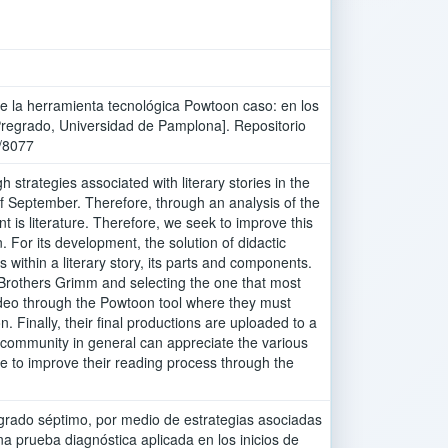
nte la herramienta tecnológica Powtoon caso: en los
Pregrado, Universidad de Pamplona]. Repositorio
4/8077
strategies associated with literary stories in the
of September. Therefore, through an analysis of the
nt is literature. Therefore, we seek to improve this
For its development, the solution of didactic
ithin a literary story, its parts and components.
e Brothers Grimm and selecting the one that most
video through the Powtoon tool where they must
. Finally, their final productions are uploaded to a
 community in general can appreciate the various
le to improve their reading process through the
l grado séptimo, por medio de estrategias asociadas
na prueba diagnóstica aplicada en los inicios de