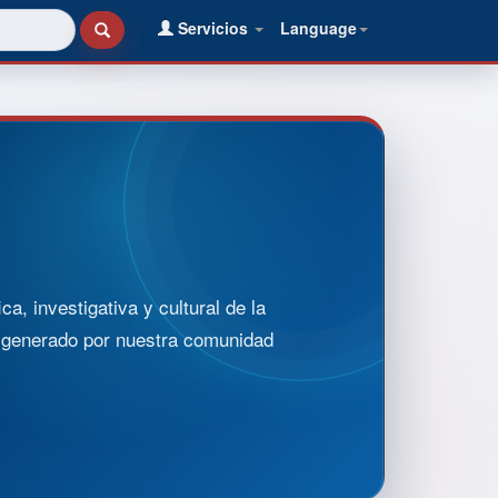
Servicios
Language
, investigativa y cultural de la
o generado por nuestra comunidad