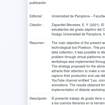
publicación
:
Editorial :
Universidad de Pamplona – Facultad
Citación :
Zapardiel Meneses, E. Y. (2021). El
estudiantes del grado séptimo del 
Hulago Universidad de Pamplona. ht
Resumen :
The main objective of the present wo
technological tool Powtoon. This pr
data collection, it was possible to i
problem through virtual platforms r
workshops was implemented through l
The strategy proposed for the afore
attracts their attention to make a 
capture their production and use did
YouTube channel entitled "Leo, comp
animations. The results obtained th
implementation of didactic workshop
Descripción
El presente trabajo de grado tiene 
:
a los cuentos literarios en la herra