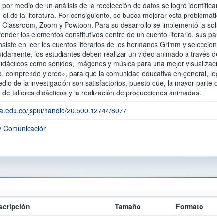
por medio de un análisis de la recolección de datos se logró identificar
 el de la literatura. Por consiguiente, se busca mejorar esta problemá
 Classroom, Zoom y Powtoon. Para su desarrollo se implementó la solu
nder los elementos constitutivos dentro de un cuento literario, sus p
siste en leer los cuentos literarios de los hermanos Grimm y seleccion
guidamente, los estudiantes deben realizar un video animado a través
 didácticos como sonidos, imágenes y música para una mejor visualizaci
o, comprendo y creo», para qué la comunidad educativa en general, log
dio de la investigación son satisfactorios, puesto que, la mayor parte 
 de talleres didácticos y la realización de producciones animadas.
na.edu.co/jspui/handle/20.500.12744/8077
 y Comunicación
scripción
Tamaño
Formato