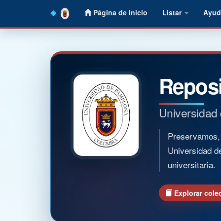
Skip
Página de inicio
Listar
Ayud
navigation
Reposi
Universidad
Preservamos, o
Universidad d
universitaria.
Explorar cole