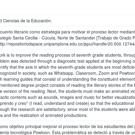
 Ciencias de la Educación.
 cuento literario como estrategia para motivar el proceso lector media
Colegio Santa Cecilia - Cúcuta, Norte de Santander [Trabajo de Grado 
tp://repositoriodspace.unipamplona.edu.co/jspui/handle/20.500.1274
rk is to improve the reading process of seventh grade students, through 
oblem was detected through a diagnostic test applied at the beginning 
dentify that the axis in which the seventh-grade students are most deficie
ecognized in society, such as Whatsapp, Classroom, Zoom and Powtoon. 
earning guides that consist of understanding the constituent elements w
mentioned degree project consists of reading the literary stories of th
new version of the reading. Next, the students must make an animated 
actic contents such as sounds, images and music for better visualization
rendo y creo" (I read, understand and create) so that the educational
rough the research are satisfactory, since most of the students were ab
s and the realization of animated productions.
como objetivo principal mejorar el proceso lector de los estudiantes de
mienta tecnológica Powtoon. Esta problemática se detectó a través de u