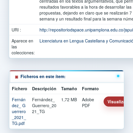
centradas en los textos argumentativos, que perm
resultados favorables a la hora de desarrollar la
propuestas, dejando en claro que se realizarán 7 
semana y un resultado final para la semana núme
URI :
http://repositoriodspace.unipamplona.edu.co/jsp
Aparece en
Licenciatura en Lengua Castellana y Comunicaci
las
colecciones:
Ficheros en este ítem:
Fichero
Descripción
Tamaño
Formato
Fernán
Fernández_
1,72 MB
Adobe
Visualizar/Ab
dez_ G
Guerrero_20
PDF
uerrero
21_TG
_2021_
TG.pdf