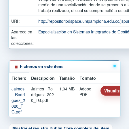
medio de una socialización donde se presentó a la
trabajo realizado, el cual se comprometió a estud
URI :
http://repositoriodspace.unipamplona.edu.co/jsp
Aparece en
Especialización en Sistemas Integrados de Gest
las
colecciones:
Ficheros en este ítem:
Fichero
Descripción
Tamaño
Formato
Jaimes
Jaimes_ Ro
1,04 MB
Adobe
Visualizar/Ab
_ Rodri
driguez_202
PDF
guez_2
0_TG.pdf
020_T
G.pdf
Mostrar el registro Dublin Core completo del ítem