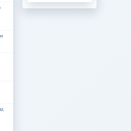
s
an
ez,