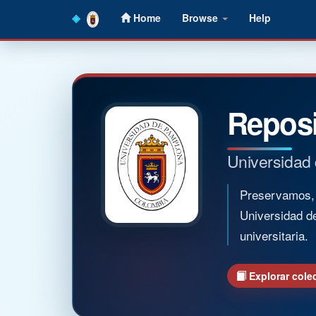
Skip
Home
Browse
Help
navigation
Reposi
Universidad
Preservamos, o
Universidad d
universitaria.
Explorar cole