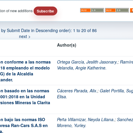
ation of new additions
d by Submit Date in Descending order): 1 to 20 of 86
next >
Author(s)
ón conforme a las normas
Ortega García, Jeslith Jasonary.
;
Ramír
018 empleando el modelo
Velandia, Angie Katherine.
G) de la Alcaldía
tander.
on basado en las normas
Cáceres Parada, Alix.
;
Galet Portilla, Su
5001:2018 en la Unidad
Elisa.
siones Mineras la Clarita
ón bajo las normas ISO
Peña Villamizar, Neyda Liliana.
;
Sanche
presa Ran-Cars S.A.S en
Moreno, Yurley.
a.