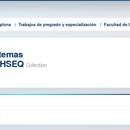
mplona
Trabajos de pregrado y especialización
Facultad de I
stemas
n HSEQ
Collection