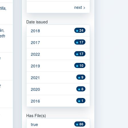
next >
illa,
Date issued
án,
2018
24
eth
2017
17
2022
17
a
2019
10
2021
9
z
2020
8
2016
1
,
Has File(s)
true
86