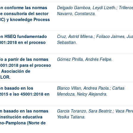
ón conforme las normas
Delgado Gamboa, Leydi Lizeth.
;
Trillero
e consultoría del sector
Navarro, Constanza.
BC) y knowledge Process
tión HSEQ fundamentado
Cruz, Astrid Milena.
;
Foliaco Jaimes, Ju
001:2018 en el proceso
Sebastian.
o a partir de las normas
Gómez Pinilla, Andrés Felipe.
5001:2018 para el proceso
a Asociación de
FLOR.
on basado en los
Blanco Villan, Andrea Paola.
;
Cañas
2015 e iso 45001:2018 en
Mendoza, Nelcy Alejandra.
ón basado en las normas
Garcia Toranzo, Sara Beatriz.
;
Vaca Per
institución educativa
Yesika Tatiana.
no-Pamplona (Norte de