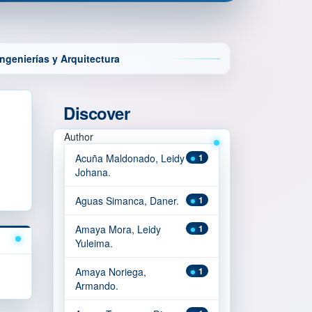
ngenierías y Arquitectura
Discover
Author
Acuña Maldonado, Leidy
1
Johana.
Aguas Simanca, Daner.
1
Amaya Mora, Leidy
1
Yuleima.
Amaya Noriega,
1
Armando.