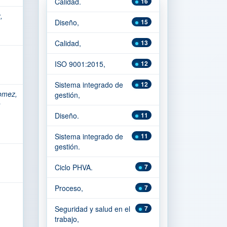
Calidad.
16
,
Diseño,
15
Calidad,
13
ISO 9001:2015,
12
Sistema integrado de
12
omez,
gestión,
h
Diseño.
11
Sistema integrado de
11
gestión.
Ciclo PHVA.
7
Proceso,
7
Seguridad y salud en el
7
trabajo,