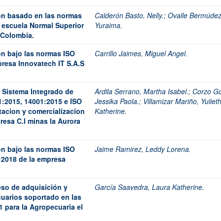
ón basado en las normas
Calderón Basto, Nelly.
;
Ovalle Bermúdez
a escuela Normal Superior
Yuraima.
 Colombia.
ón bajo las normas ISO
Carrillo Jaimes, Miguel Angel.
presa Innovatech IT S.A.S
l Sistema Integrado de
Ardila Serrano, Martha Isabel.
;
Corzo G
:2015, 14001:2015 e ISO
Jessika Paola.
;
Villamizar Mariño, Yuliet
tacion y comercializacion
Katherine.
resa C.I minas la Aurora
ón bajo las normas ISO
Jaime Ramirez, Leddy Lorena.
:2018 de la empresa
eso de adquisición y
García Saavedra, Laura Katherine.
uarios soportado en las
 para la Agropecuaria el