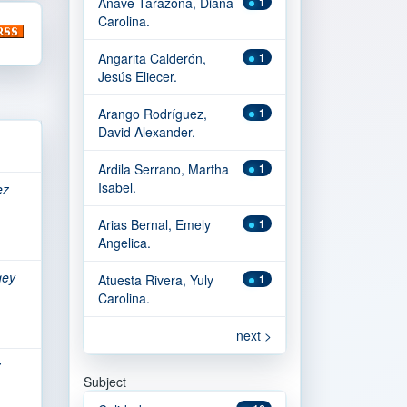
Anave Tarazona, Diana
1
Carolina.
Angarita Calderón,
1
Jesús Eliecer.
Arango Rodríguez,
1
David Alexander.
Ardila Serrano, Martha
1
Isabel.
ez
Arias Bernal, Emely
1
Angelica.
gey
Atuesta Rivera, Yuly
1
Carolina.
next >
z
Subject