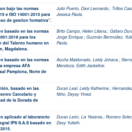
ion bajo las normas
Julio Puerto, Davi Leonardo.
;
Trillos Cast
15 e ISO 14001:2015 para
Jessica Paola.
eso de gestion formativa”.
ón basado en las normas
Brito Campo, Helen Liliana.
;
Gáfaro Dur
5001:2018 para los
Jorge Enrique.
;
Guzmán Bermúdez, Yuli
n del Talento humano en
Paola.
ón, Magdalena.
ón basado en las normas
Acuña Maldonado, Leidy Johana.
;
Sierr
 La empresa AFA
Mendoza, Edith Jackeline.
sal Pamplona, Norte de
tión, basado en las
Duran Leal, Leidy Katherine.
;
Hernande
entro Carcelario y
Niño, Deysy Yined.
dad de la Dorada de
n aplicado al laboratorio
Duran León, Lix Yesenia.
;
Romero Soler
egral IPS S.A.S basado en
Dexy Yulieth.
:2015.