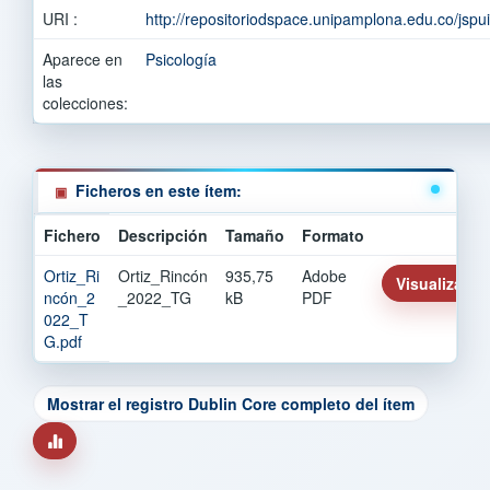
URI :
http://repositoriodspace.unipamplona.edu.co/jsp
Aparece en
Psicología
las
colecciones:
Ficheros en este ítem:
Fichero
Descripción
Tamaño
Formato
Ortiz_Ri
Ortiz_Rincón
935,75
Adobe
Visualizar/Ab
ncón_2
_2022_TG
kB
PDF
022_T
G.pdf
Mostrar el registro Dublin Core completo del ítem