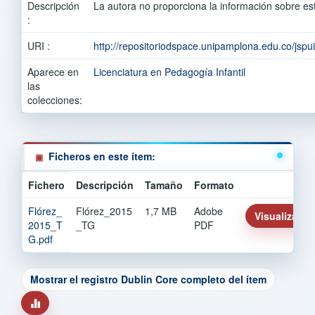
Descripción
La autora no proporciona la información sobre es
:
URI :
http://repositoriodspace.unipamplona.edu.co/jsp
Aparece en
Licenciatura en Pedagogía Infantil
las
colecciones:
Ficheros en este ítem:
Fichero
Descripción
Tamaño
Formato
Flórez_
Flórez_2015
1,7 MB
Adobe
Visualizar/Ab
2015_T
_TG
PDF
G.pdf
Mostrar el registro Dublin Core completo del ítem