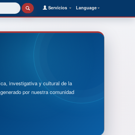
Servicios
Language
, investigativa y cultural de la
o generado por nuestra comunidad