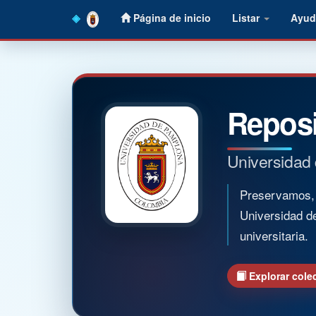
Skip
Página de inicio
Listar
Ayud
navigation
Reposi
Universidad
Preservamos, o
Universidad d
universitaria.
Explorar cole