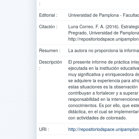
:
Editorial :
Universidad de Pamplona - Facultad
Citación :
Luna Correo, F. A. (2016). Estrateg
Pregrado, Universidad de Pamplona
http://repositoriodspace.unipamplo
Resumen :
La autora no proporciona la informa
Descripción
El presente informe de práctica inte
:
ejecutada en la institución educat
muy significativa y enriquecedora d
se adquiere la experiencia para afr
estas situaciones es la observació
contribuyan a fortalecer y a supera
responsabilidad en la intervenciones
conocimientos. Es por ello, que est
didáctica, en el cual se implementar
con actividades de coloreado.
URI :
http://repositoriodspace.unipamplo