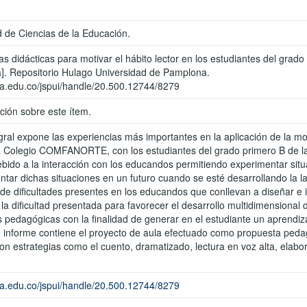
 de Ciencias de la Educación.
ias didácticas para motivar el hábito lector en los estudiantes del gra
]. Repositorio Hulago Universidad de Pamplona.
na.edu.co/jspui/handle/20.500.12744/8279
ción sobre este ítem.
gral expone las experiencias más importantes en la aplicación de la mod
iva Colegio COMFANORTE, con los estudiantes del grado primero B de la
ebido a la interacción con los educandos permitiendo experimentar situ
ontar dichas situaciones en un futuro cuando se esté desarrollando la 
n de dificultades presentes en los educandos que conllevan a diseñar 
r la dificultad presentada para favorecer el desarrollo multidimensiona
 pedagógicas con la finalidad de generar en el estudiante un aprendizaje
e informe contiene el proyecto de aula efectuado como propuesta pedag
on estrategias como el cuento, dramatizado, lectura en voz alta, elabor
na.edu.co/jspui/handle/20.500.12744/8279