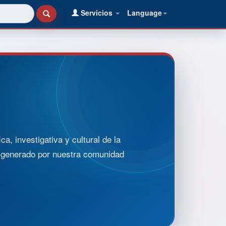
Servicios
Language
, investigativa y cultural de la
o generado por nuestra comunidad