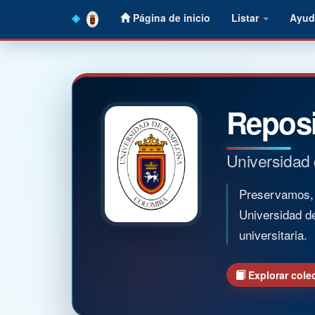
Skip
Página de inicio
Listar
Ayud
navigation
Reposi
Universidad
Preservamos, o
Universidad d
universitaria.
Explorar cole