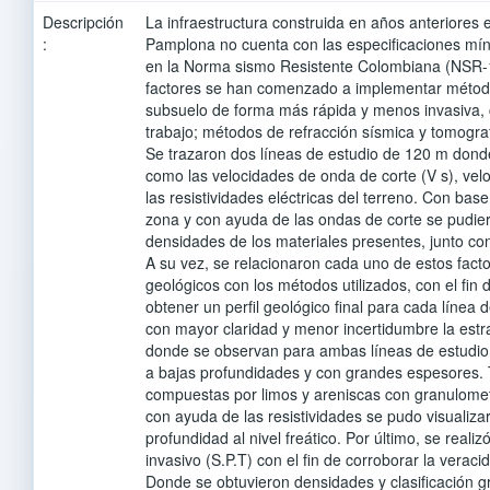
Descripción
La infraestructura construida en años anteriores 
:
Pamplona no cuenta con las especiﬁcaciones mín
en la Norma sismo Resistente Colombiana (NSR-1
factores se han comenzado a implementar método
subsuelo de forma más rápida y menos invasiva, 
trabajo; métodos de refracción sísmica y tomografí
Se trazaron dos líneas de estudio de 120 m dond
como las velocidades de onda de corte (V s), vel
las resistividades eléctricas del terreno. Con base
zona y con ayuda de las ondas de corte se pudie
densidades de los materiales presentes, junto co
A su vez, se relacionaron cada uno de estos facto
geológicos con los métodos utilizados, con el ﬁn d
obtener un perﬁl geológico ﬁnal para cada línea d
con mayor claridad y menor incertidumbre la estra
donde se observan para ambas líneas de estudio 
a bajas profundidades y con grandes espesores.
compuestas por limos y areniscas con granulomet
con ayuda de las resistividades se pudo visualiza
profundidad al nivel freático. Por último, se real
invasivo (S.P.T) con el ﬁn de corroborar la veraci
Donde se obtuvieron densidades y clasiﬁcación 