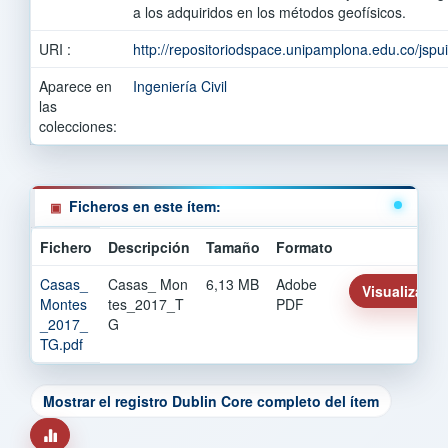
a los adquiridos en los métodos geofísicos.
URI :
http://repositoriodspace.unipamplona.edu.co/jsp
Aparece en
Ingeniería Civil
las
colecciones:
Ficheros en este ítem:
Fichero
Descripción
Tamaño
Formato
Casas_
Casas_ Mon
6,13 MB
Adobe
Visualizar/Ab
Montes
tes_2017_T
PDF
_2017_
G
TG.pdf
Mostrar el registro Dublin Core completo del ítem