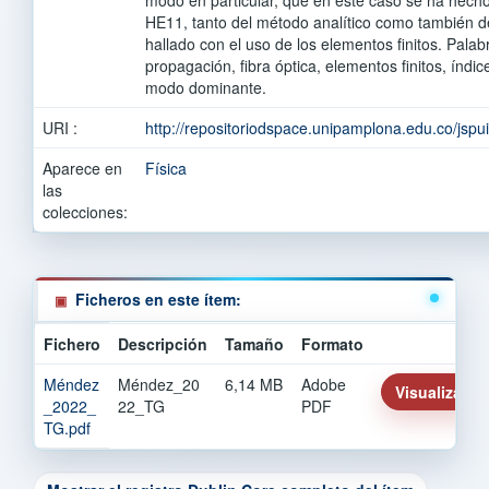
HE11, tanto del método analítico como también d
hallado con el uso de los elementos finitos. Pala
propagación, fibra óptica, elementos finitos, índic
modo dominante.
URI :
http://repositoriodspace.unipamplona.edu.co/jsp
Aparece en
Física
las
colecciones:
Ficheros en este ítem:
Fichero
Descripción
Tamaño
Formato
Méndez
Méndez_20
6,14 MB
Adobe
Visualizar/Ab
_2022_
22_TG
PDF
TG.pdf