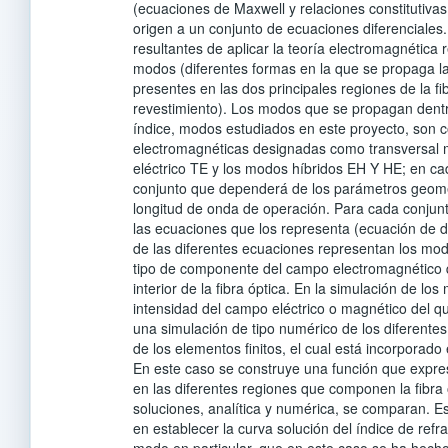
(ecuaciones de Maxwell y relaciones constitutivas
origen a un conjunto de ecuaciones diferenciales
resultantes de aplicar la teoría electromagnética 
modos (diferentes formas en la que se propaga la 
presentes en las dos principales regiones de la fi
revestimiento). Los modos que se propagan dentro
índice, modos estudiados en este proyecto, son 
electromagnéticas designadas como transversal 
eléctrico TE y los modos híbridos EH Y HE; en c
conjunto que dependerá de los parámetros geométr
longitud de onda de operación. Para cada conju
las ecuaciones que los representa (ecuación de d
de las diferentes ecuaciones representan los mo
tipo de componente del campo electromagnético q
interior de la fibra óptica. En la simulación de l
intensidad del campo eléctrico o magnético del q
una simulación de tipo numérico de los diferent
de los elementos finitos, el cual está incorporad
En este caso se construye una función que expres
en las diferentes regiones que componen la fibra ó
soluciones, analítica y numérica, se comparan. E
en establecer la curva solución del índice de refr
modo en particular, que en este caso se ha hec