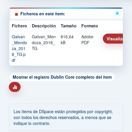
Ficheros en este ítem:
Fichero
Descripción
Tamaño
Formato
Galvan
Galvan_Men
816,64
Adobe
Visualizar/Ab
_Mendo
doza_2018_
kB
PDF
za_201
TG
8_TG.p
df
Mostrar el registro Dublin Core completo del ítem
Los ítems de DSpace están protegidos por copyright,
con todos los derechos reservados, a menos que se
indique lo contrario.