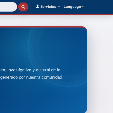
Servicios
Language
, investigativa y cultural de la
o generado por nuestra comunidad