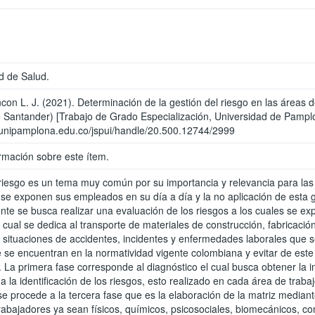
d de Salud.
con L. J. (2021). Determinación de la gestión del riesgo en las áreas
 Santander) [Trabajo de Grado Especialización, Universidad de Pampl
.unipamplona.edu.co/jspui/handle/20.500.12744/2999
rmación sobre este ítem.
 riesgo es un tema muy común por su importancia y relevancia para las o
e se exponen sus empleados en su día a día y la no aplicación de est
ente se busca realizar una evaluación de los riesgos a los cuales se 
al se dedica al transporte de materiales de construcción, fabricación d
las situaciones de accidentes, incidentes y enfermedades laborales qu
 se encuentran en la normatividad vigente colombiana y evitar de este
. La primera fase corresponde al diagnóstico el cual busca obtener la 
 la identificación de los riesgos, esto realizado en cada área de trab
e procede a la tercera fase que es la elaboración de la matriz mediante
rabajadores ya sean físicos, químicos, psicosociales, biomecánicos, c