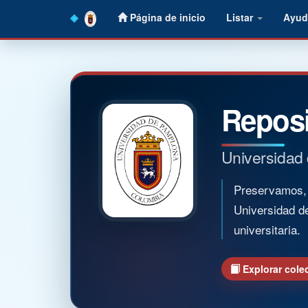
Skip
Página de inicio
Listar
Ayud
navigation
Reposi
Universidad
Preservamos, o
Universidad d
universitaria.
Explorar cole