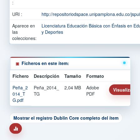
:
URI :
http://repositoriodspace.unipamplona.edu.co/jsp
Aparece en
Licenciatura Educación Básica con Énfasis en Ed
las
y Deportes
colecciones:
Ficheros en este ítem:
Fichero
Descripción
Tamaño
Formato
Peña_2
Peña_2014_
2,04 MB
Adobe
Visualizar/Ab
014_T
TG
PDF
G.pdf
Mostrar el registro Dublin Core completo del ítem