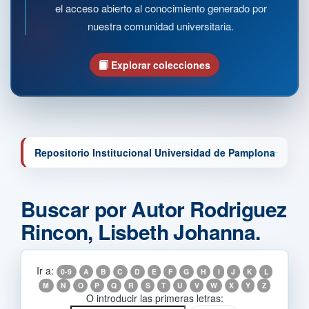
el acceso abierto al conocimiento generado por
nuestra comunidad universitaria.
Explorar colecciones
Repositorio Institucional Universidad de Pamplona
Buscar por Autor Rodriguez
Rincon, Lisbeth Johanna.
Ir a:
0-9
A
B
C
D
E
F
G
H
I
J
K
L
M
N
O
P
Q
R
S
T
U
V
W
X
Y
Z
O introducir las primeras letras: