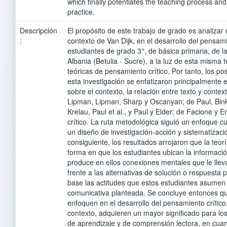
which finally potentiates the teaching process and
practice.
Descripción
El propósito de este trabajo de grado es analizar 
:
contexto de Van Dijk, en el desarrollo del pensami
estudiantes de grado 3°, de básica primaria, de l
Albania (Betulia - Sucre), a la luz de esta misma 
teóricas de pensamiento crítico. Por tanto, los p
esta investigación se enfatizaron principalmente e
sobre el contexto, la relación entre texto y context
Lipman, Lipman, Sharp y Oscanyan; de Paul, Binke
Krelau, Paul et al., y Paul y Elder; de Facione y 
crítico. La ruta metodológica siguió un enfoque cua
un diseño de investigación-acción y sistematizaci
consiguiente, los resultados arrojaron que la teorí
forma en que los estudiantes ubican la información
produce en ellos conexiones mentales que le llev
frente a las alternativas de solución o respuest
base las actitudes que estos estudiantes asumen 
comunicativa planteada. Se concluye entonces que
enfoquen en el desarrollo del pensamiento crítico, 
contexto, adquieren un mayor significado para lo
de aprendizaje y de comprensión lectora, en cuant