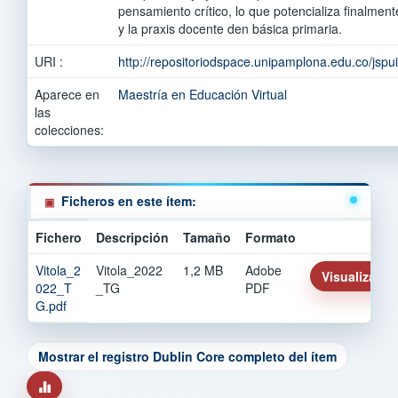
pensamiento crítico, lo que potencializa finalme
y la praxis docente den básica primaria.
URI :
http://repositoriodspace.unipamplona.edu.co/jsp
Aparece en
Maestría en Educación Virtual
las
colecciones:
Ficheros en este ítem:
Fichero
Descripción
Tamaño
Formato
Vitola_2
Vitola_2022
1,2 MB
Adobe
Visualizar/Ab
022_T
_TG
PDF
G.pdf
Mostrar el registro Dublin Core completo del ítem