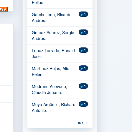
Felipe.
Garcia Leon, Ricardo
1
Andres.
Gomez Suarez, Sergio
1
Andres.
Lopez Torrado, Ronald
1
Jose.
Martínez Rojas, Alix
1
Belén.
Medrano Acevedo,
1
Claudia Johana.
Moya Argüello, Richard
1
Antonio.
next >