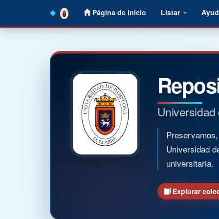
Skip
Página de inicio
Listar
Ayud
navigation
Reposi
Universidad
Preservamos, o
Universidad d
universitaria.
Explorar cole