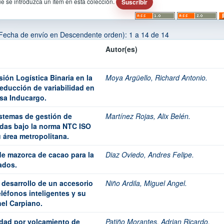
ue se introduzca un ítem en esta colección.
Fecha de envío en Descendente orden): 1 a 14 de 14
Autor(es)
ión Logística Binaria en la
Moya Argüello, Richard Antonio.
educción de variabilidad en
esa Inducargo.
istemas de gestión de
Martínez Rojas, Alix Belén.
adas bajo la norma NTC ISO
 área metropolitana.
e mazorca de cacao para la
Diaz Oviedo, Andres Felipe.
ados.
y desarrollo de un accesorio
Niño Ardila, Miguel Angel.
léfonos inteligentes y su
nel Carpiano.
idad por volcamiento de
Patiño Morantes, Adrian Ricardo.