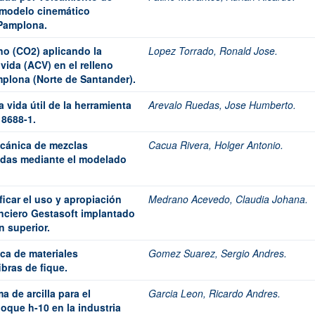
 modelo cinemático
–Pamplona.
no (CO2) aplicando la
Lopez Torrado, Ronald Jose.
vida (ACV) en el relleno
amplona (Norte de Santander).
 vida útil de la herramienta
Arevalo Ruedas, Jose Humberto.
 8688-1.
ecánica de mezclas
Cacua Rivera, Holger Antonio.
idas mediante el modelado
icar el uso y apropiación
Medrano Acevedo, Claudia Johana.
anciero Gestasoft implantado
n superior.
ca de materiales
Gomez Suarez, Sergio Andres.
bras de fique.
 de arcilla para el
Garcia Leon, Ricardo Andres.
loque h-10 en la industria