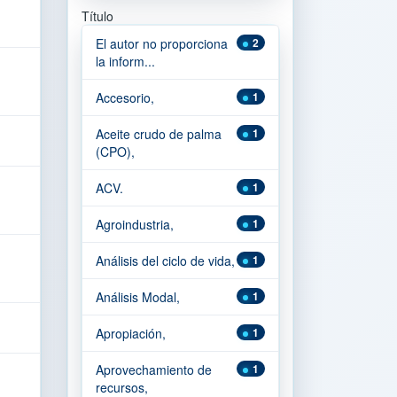
Título
El autor no proporciona
2
la inform...
Accesorio,
1
Aceite crudo de palma
1
(CPO),
ACV.
1
Agroindustria,
1
Análisis del ciclo de vida,
1
Análisis Modal,
1
Apropiación,
1
Aprovechamiento de
1
recursos,