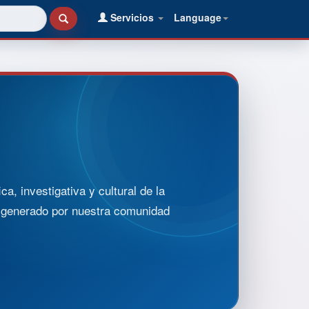
Servicios
Language
, investigativa y cultural de la
o generado por nuestra comunidad