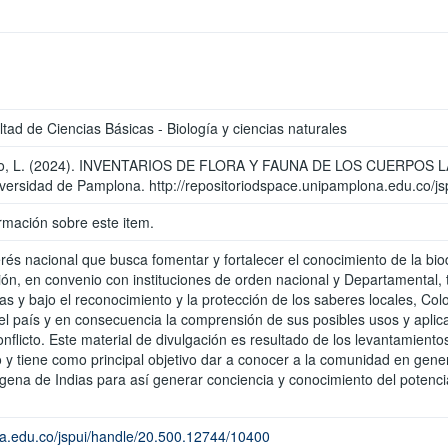
ltad de Ciencias Básicas - Biología y ciencias naturales
; Osorio, L. (2024). INVENTARIOS DE FLORA Y FAUNA DE LOS CUER
iversidad de Pamplona. http://repositoriodspace.unipamplona.edu.co/
rmación sobre este item.
rés nacional que busca fomentar y fortalecer el conocimiento de la biod
ión, en convenio con instituciones de orden nacional y Departamental,
s y bajo el reconocimiento y la protección de los saberes locales, Colo
el país y en consecuencia la comprensión de sus posibles usos y aplicac
flicto. Este material de divulgación es resultado de los levantamientos
y tiene como principal objetivo dar a conocer a la comunidad en gener
agena de Indias para así generar conciencia y conocimiento del potenci
na.edu.co/jspui/handle/20.500.12744/10400