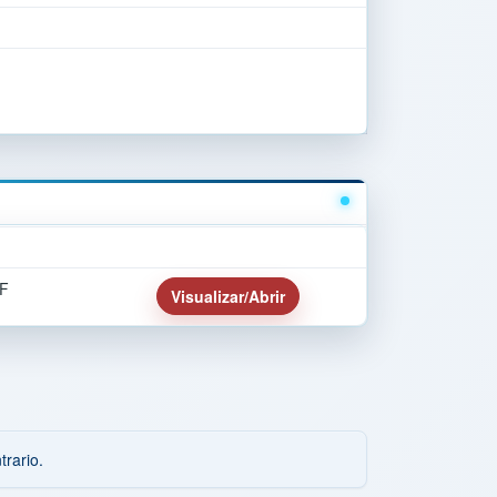
F
Visualizar/Abrir
rario.