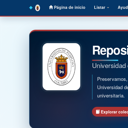
Skip
Página de inicio
Listar
Ayud
navigation
Reposi
Universidad
Preservamos, o
Universidad d
universitaria.
Explorar cole