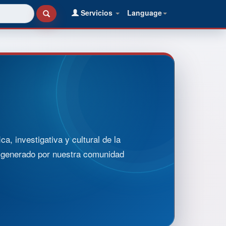
Servicios
Language
, investigativa y cultural de la
o generado por nuestra comunidad