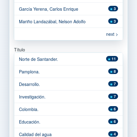
García Yerena, Carlos Enrique
3
Mariño Landazábal, Nelson Adolfo
3
next >
Título
Norte de Santander.
11
Pamplona.
8
Desarrollo.
7
Investigación.
7
Colombia.
6
Educación.
6
Calidad del agua
4