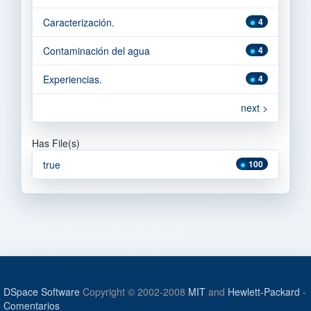
Caracterización.
4
Contaminación del agua
4
Experiencias.
4
next >
Has File(s)
true
100
DSpace Software
Copyright © 2002-2008
MIT
and
Hewlett-Packard
-
Comentarios