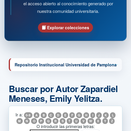
el acceso abierto al conocimiento generado por
nuestra comunidad universitaria.
Explorar colecciones
Repositorio Institucional Universidad de Pamplona
Buscar por Autor Zapardiel
Meneses, Emily Yelitza.
Ir a:
0-9
A
B
C
D
E
F
G
H
I
J
K
L
M
N
O
P
Q
R
S
T
U
V
W
X
Y
Z
O introducir las primeras letras: