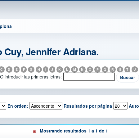
mplona
o Cuy, Jennifer Adriana.
C
D
E
F
G
H
I
J
K
L
M
N
O
P
Q
R
S
T
U
O introducir las primeras letras:
En orden:
Resultados por página
Auto
Mostrando resultados 1 a 1 de 1