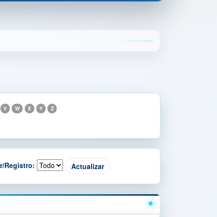
V
W
X
Y
Z
r/Registro: