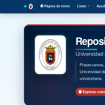
Skip
Página de inicio
Listar
Ayud
navigation
Reposi
Universidad
Preservamos, o
Universidad d
universitaria.
Explorar cole