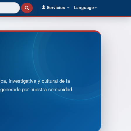
Servicios
Language
, investigativa y cultural de la
o generado por nuestra comunidad