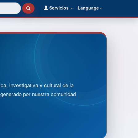
Servicios
Language
, investigativa y cultural de la
o generado por nuestra comunidad