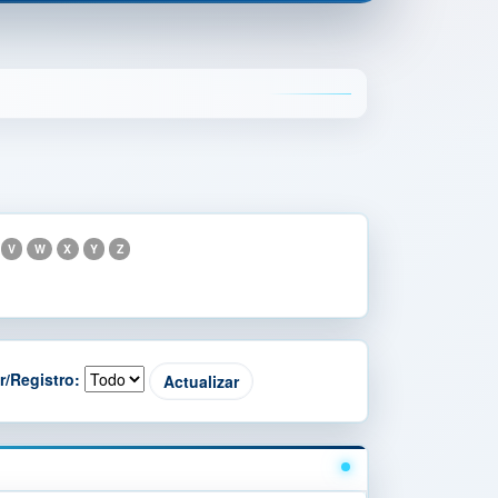
V
W
X
Y
Z
r/Registro: