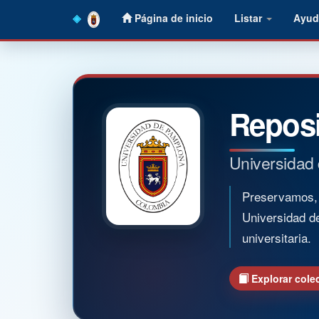
Skip
Página de inicio
Listar
Ayud
navigation
Reposi
Universidad
Preservamos, o
Universidad d
universitaria.
Explorar cole