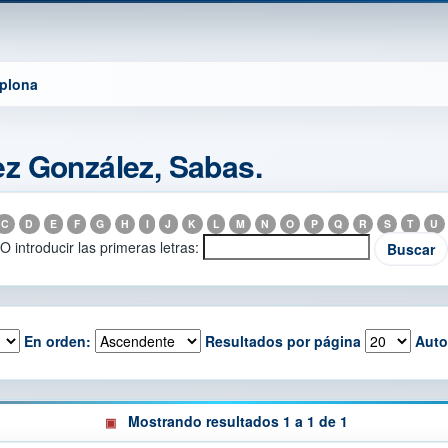
mplona
z González, Sabas.
C
D
E
F
G
H
I
J
K
L
M
N
O
P
Q
R
S
T
U
O introducir las primeras letras:
En orden:
Resultados por página
Auto
Mostrando resultados 1 a 1 de 1