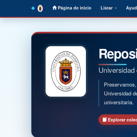
Skip
Página de inicio
Listar
Ayud
navigation
Reposi
Universidad
Preservamos, o
Universidad d
universitaria.
Explorar cole