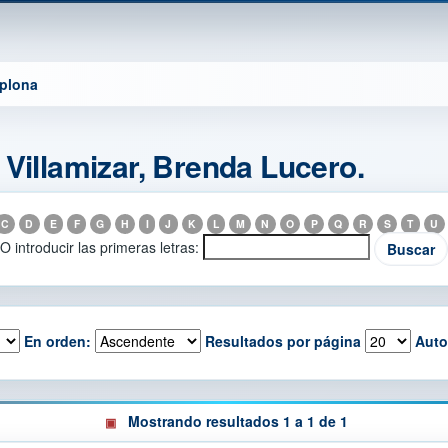
mplona
 Villamizar, Brenda Lucero.
C
D
E
F
G
H
I
J
K
L
M
N
O
P
Q
R
S
T
U
O introducir las primeras letras:
En orden:
Resultados por página
Auto
Mostrando resultados 1 a 1 de 1