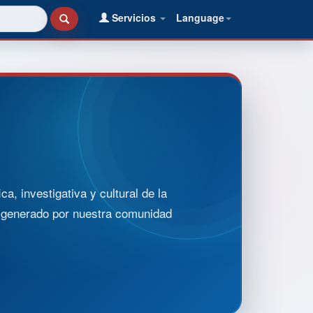
Servicios
Language
, investigativa y cultural de la
o generado por nuestra comunidad