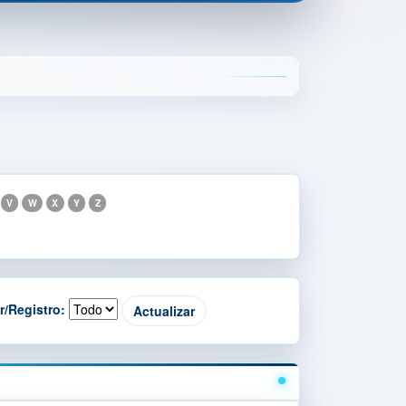
V
W
X
Y
Z
r/Registro: