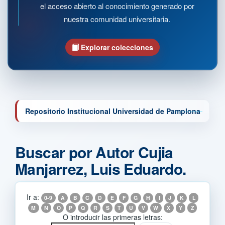
el acceso abierto al conocimiento generado por
nuestra comunidad universitaria.
Explorar colecciones
Repositorio Institucional Universidad de Pamplona
Buscar por Autor Cujia
Manjarrez, Luis Eduardo.
Ir a:
0-9
A
B
C
D
E
F
G
H
I
J
K
L
M
N
O
P
Q
R
S
T
U
V
W
X
Y
Z
O introducir las primeras letras: