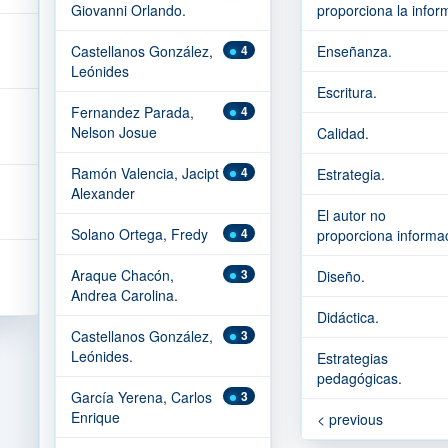
Giovanni Orlando.
proporciona la inform
Castellanos González,
4
Enseñanza.
Leónides
Escritura.
Fernandez Parada,
4
Nelson Josue
Calidad.
Ramón Valencia, Jacipt
4
Estrategia.
Alexander
El autor no
Solano Ortega, Fredy
4
proporciona informac
Araque Chacón,
3
Diseño.
Andrea Carolina.
Didáctica.
Castellanos González,
3
Leónides.
Estrategias
pedagógicas.
García Yerena, Carlos
3
Enrique
< previous