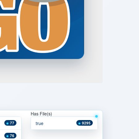
Has File(s)
77
true
9295
76