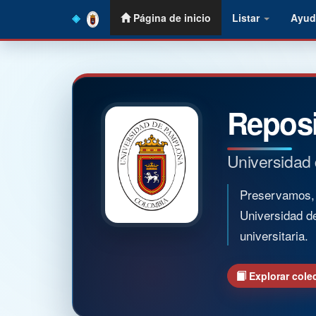
Skip
Página de inicio
Listar
Ayud
navigation
Reposi
Universidad
Preservamos, o
Universidad d
universitaria.
Explorar cole