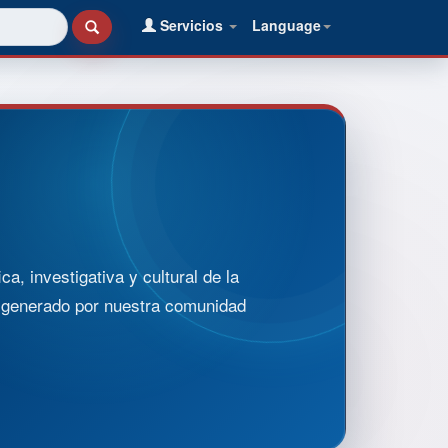
Servicios
Language
, investigativa y cultural de la
o generado por nuestra comunidad