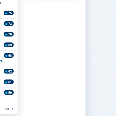
...
75
73
70
69
68
i...
62
61
59
next >