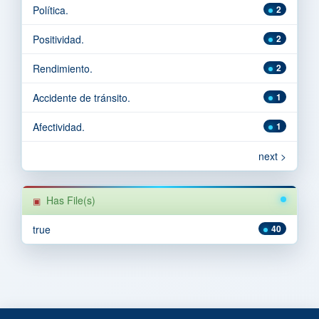
Política.
2
Positividad.
2
Rendimiento.
2
Accidente de tránsito.
1
Afectividad.
1
next >
Has File(s)
true
40