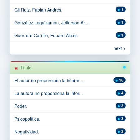
Gil Ruiz, Fabian Andrés.
1
González Leguizamon, Jefferson Ar...
1
Guerrero Carrillo, Eduard Alexis.
1
next >
Título
El autor no proporciona la inform...
16
La autora no proporciona la infor...
4
Poder.
3
Psicopolítica.
3
Negatividad.
2