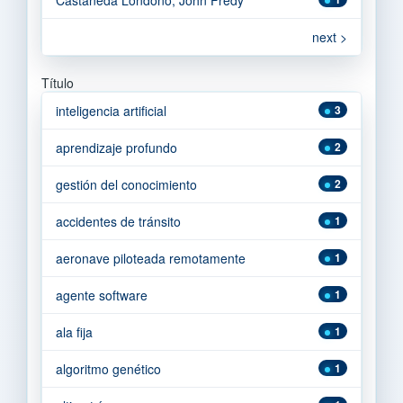
next >
Título
inteligencia artificial
3
aprendizaje profundo
2
gestión del conocimiento
2
accidentes de tránsito
1
aeronave piloteada remotamente
1
agente software
1
ala fija
1
algoritmo genético
1