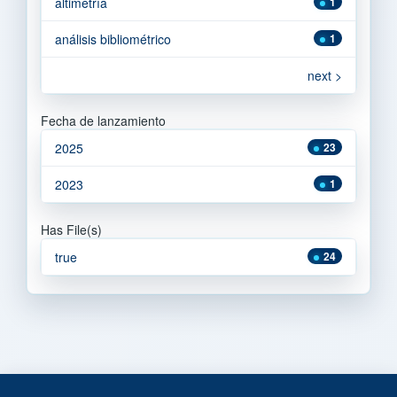
altimetría
1
análisis bibliométrico
1
next >
Fecha de lanzamiento
2025
23
2023
1
Has File(s)
true
24