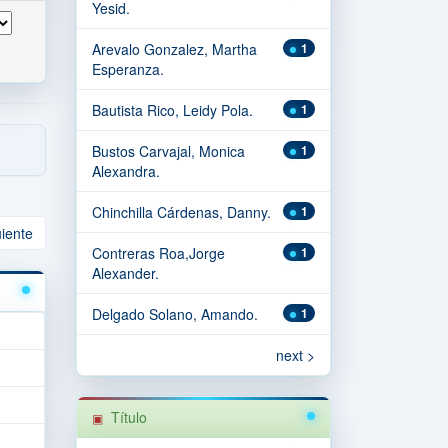
Yesid.
Arevalo Gonzalez, Martha
1
Esperanza.
Bautista Rico, Leidy Pola.
1
Bustos Carvajal, Monica
1
Alexandra.
Chinchilla Cárdenas, Danny.
1
uiente
Contreras Roa,Jorge
1
Alexander.
Delgado Solano, Amando.
1
next >
Título