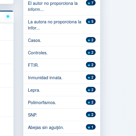
El autor no proporciona la
7
inform...
La autora no proporciona la
5
infor...
Casos.
2
Controles.
2
FTIR.
2
Inmunidad innata.
2
Lepra.
2
Polimorfismos.
2
SNP.
2
Abejas sin aguijón.
1