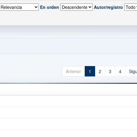
En orden
Autor/registro
Anterior
1
2
3
4
Sig