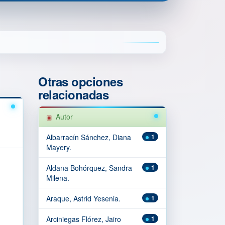
Otras opciones
relacionadas
Autor
Albarracín Sánchez, Diana
1
Mayery.
Aldana Bohórquez, Sandra
1
Milena.
Araque, Astrid Yesenia.
1
Arciniegas Flórez, Jairo
1