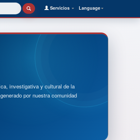
Servicios
Language
, investigativa y cultural de la
o generado por nuestra comunidad