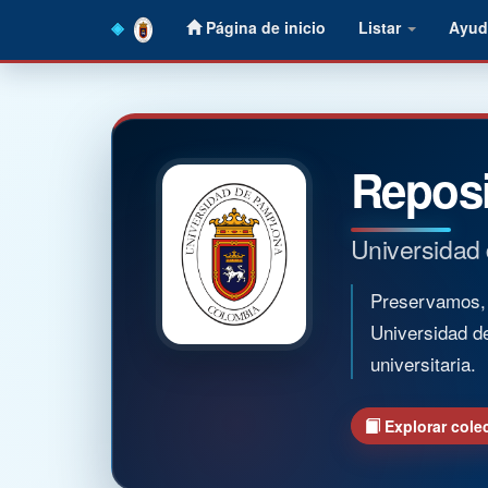
Skip
Página de inicio
Listar
Ayud
navigation
Reposi
Universidad
Preservamos, o
Universidad d
universitaria.
Explorar cole