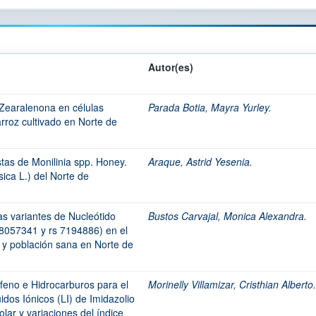
Autor(es)
 Zearalenona en células
Parada Botia, Mayra Yurley.
rroz cultivado en Norte de
tas de Monilinia spp. Honey.
Araque, Astrid Yesenia.
ica L.) del Norte de
as variantes de Nucleótido
Bustos Carvajal, Monica Alexandra.
s8057341 y rs 7194886) en el
y población sana en Norte de
ofeno e Hidrocarburos para el
Morinelly Villamizar, Cristhian Alberto.
idos Iónicos (LI) de Imidazolio
lar y variaciones del índice