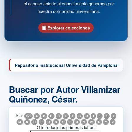
el acceso abierto al conocimiento generado por
nuestra comunidad universitaria.
Explorar colecciones
Repositorio Institucional Universidad de Pamplona
Buscar por Autor Villamizar
Quiñonez, César.
Ir a:
0-9
A
B
C
D
E
F
G
H
I
J
K
L
M
N
O
P
Q
R
S
T
U
V
W
X
Y
Z
O introducir las primeras letras: