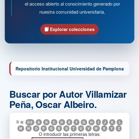
el acceso abierto al conocimiento generado por
nuestra comunidad universitaria.
Explorar colecciones
Repositorio Institucional Universidad de Pamplona
Buscar por Autor Villamizar
Peña, Oscar Albeiro.
Ir a:
0-9
A
B
C
D
E
F
G
H
I
J
K
L
M
N
O
P
Q
R
S
T
U
V
W
X
Y
Z
O introducir las primeras letras: