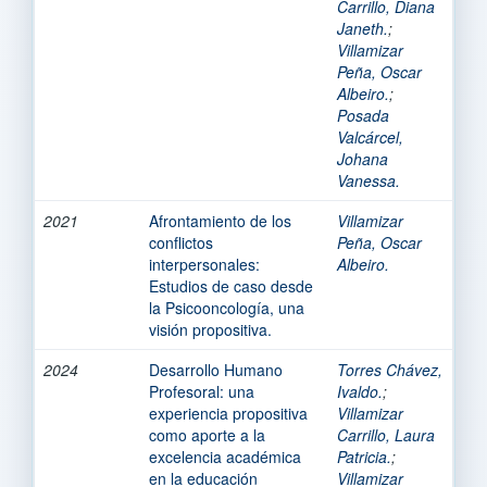
Carrillo, Diana
Janeth.
;
Villamizar
Peña, Oscar
Albeiro.
;
Posada
Valcárcel,
Johana
Vanessa.
2021
Afrontamiento de los
Villamizar
conflictos
Peña, Oscar
interpersonales:
Albeiro.
Estudios de caso desde
la Psicooncología, una
visión propositiva.
2024
Desarrollo Humano
Torres Chávez,
Profesoral: una
Ivaldo.
;
experiencia propositiva
Villamizar
como aporte a la
Carrillo, Laura
excelencia académica
Patricia.
;
en la educación
Villamizar