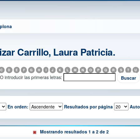
mplona
ar Carrillo, Laura Patricia.
C
D
E
F
G
H
I
J
K
L
M
N
O
P
Q
R
S
T
U
O introducir las primeras letras:
En orden:
Resultados por página
Auto
Mostrando resultados 1 a 2 de 2