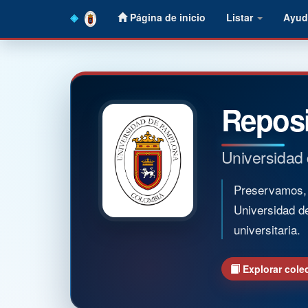
Skip
Página de inicio
Listar
Ayud
navigation
Reposi
Universidad
Preservamos, o
Universidad d
universitaria.
Explorar cole