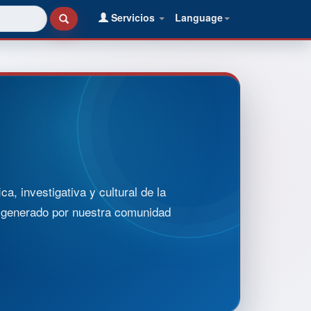
Servicios
Language
, investigativa y cultural de la
o generado por nuestra comunidad