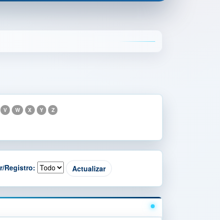
V
W
X
Y
Z
r/Registro: