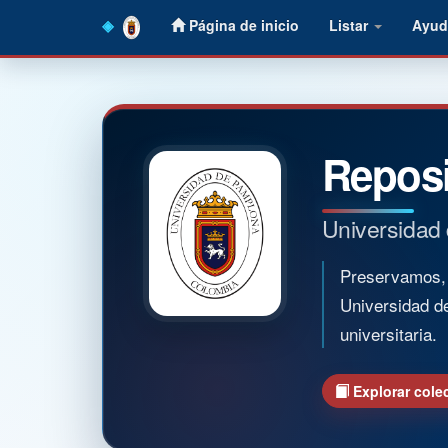
Skip
Página de inicio
Listar
Ayud
navigation
Reposi
Universidad
Preservamos, o
Universidad d
universitaria.
Explorar cole