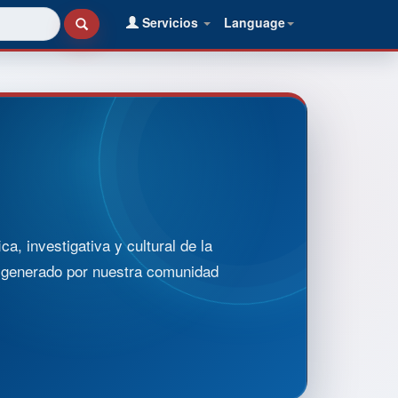
Servicios
Language
, investigativa y cultural de la
o generado por nuestra comunidad