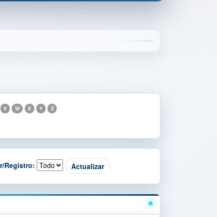
V
W
X
Y
Z
r/Registro: