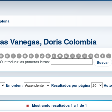
mplona
as Vanegas, Doris Colombia
C
D
E
F
G
H
I
J
K
L
M
N
O
P
Q
R
S
T
U
O introducir las primeras letras:
En orden:
Resultados por página
Auto
Mostrando resultados 1 a 1 de 1