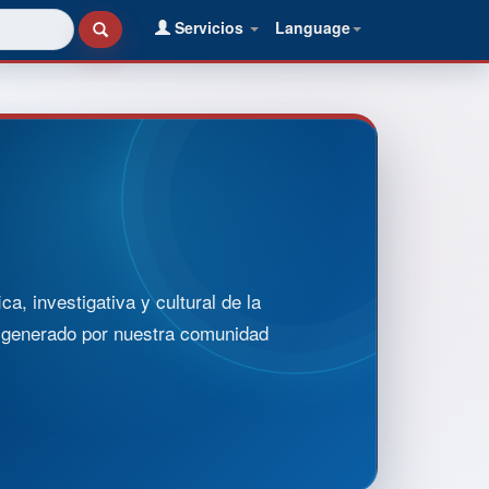
Servicios
Language
, investigativa y cultural de la
o generado por nuestra comunidad