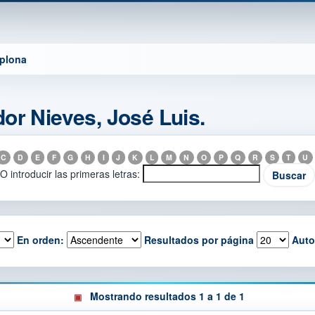
mplona
or Nieves, José Luis.
C
D
E
F
G
H
I
J
K
L
M
N
O
P
Q
R
S
T
U
O introducir las primeras letras:
En orden:
Resultados por página
Auto
Mostrando resultados 1 a 1 de 1