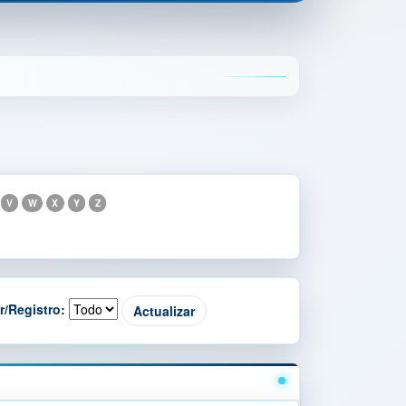
V
W
X
Y
Z
r/Registro: