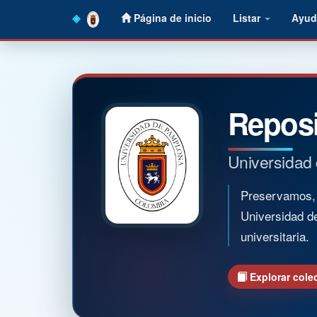
Skip
Página de inicio
Listar
Ayud
navigation
Reposi
Universidad
Preservamos, o
Universidad d
universitaria.
Explorar cole