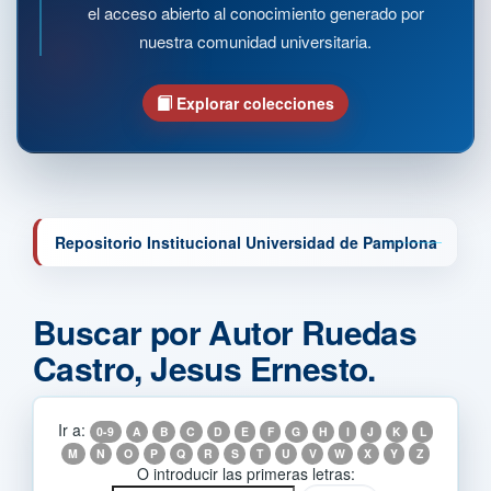
el acceso abierto al conocimiento generado por
nuestra comunidad universitaria.
Explorar colecciones
Repositorio Institucional Universidad de Pamplona
Buscar por Autor Ruedas
Castro, Jesus Ernesto.
Ir a:
0-9
A
B
C
D
E
F
G
H
I
J
K
L
M
N
O
P
Q
R
S
T
U
V
W
X
Y
Z
O introducir las primeras letras: