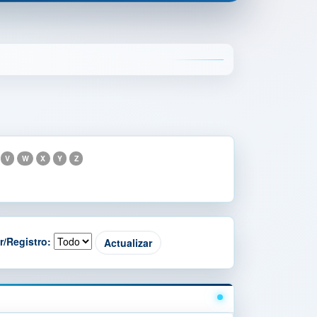
V
W
X
Y
Z
r/Registro: