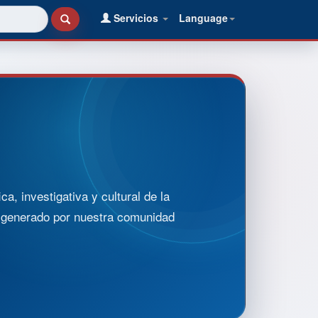
Servicios
Language
, investigativa y cultural de la
o generado por nuestra comunidad