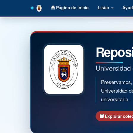
Skip
Página de inicio
Listar
Ayud
navigation
Reposi
Universidad
Preservamos, o
Universidad d
universitaria.
Explorar cole