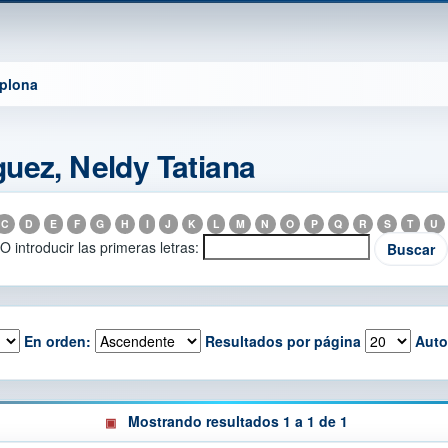
mplona
uez, Neldy Tatiana
C
D
E
F
G
H
I
J
K
L
M
N
O
P
Q
R
S
T
U
O introducir las primeras letras:
En orden:
Resultados por página
Auto
Mostrando resultados 1 a 1 de 1