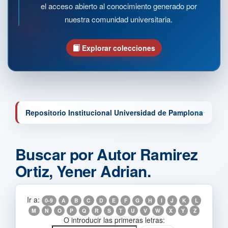
el acceso abierto al conocimiento generado por
nuestra comunidad universitaria.
Explorar colecciones
Repositorio Institucional Universidad de Pamplona
Buscar por Autor Ramirez
Ortiz, Yener Adrian.
Ir a:
0-9
A
B
C
D
E
F
G
H
I
J
K
L
M
N
O
P
Q
R
S
T
U
V
W
X
Y
Z
O introducir las primeras letras: