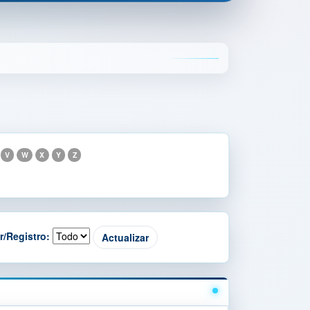
V
W
X
Y
Z
r/Registro: