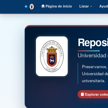
Skip
Página de inicio
Listar
Ayud
navigation
Reposi
Universidad
Preservamos, o
Universidad d
universitaria.
Explorar cole