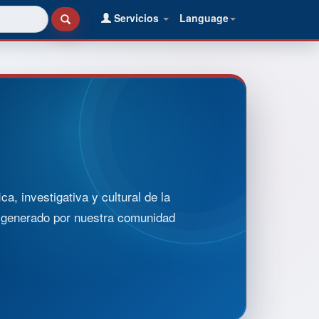
Servicios
Language
, investigativa y cultural de la
o generado por nuestra comunidad