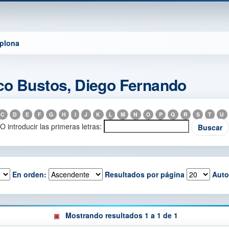
mplona
co Bustos, Diego Fernando
C
D
E
F
G
H
I
J
K
L
M
N
O
P
Q
R
S
T
U
O introducir las primeras letras:
En orden:
Resultados por página
Auto
Mostrando resultados 1 a 1 de 1