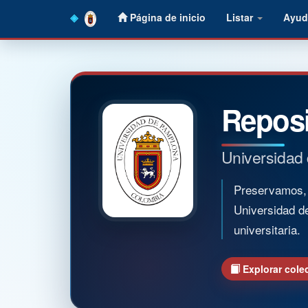
Skip
Página de inicio
Listar
Ayud
navigation
Reposi
Universidad
Preservamos, o
Universidad d
universitaria.
Explorar cole