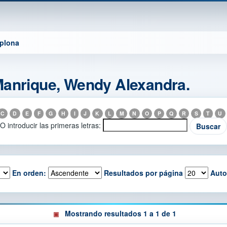
mplona
Manrique, Wendy Alexandra.
C
D
E
F
G
H
I
J
K
L
M
N
O
P
Q
R
S
T
U
O introducir las primeras letras:
En orden:
Resultados por página
Auto
Mostrando resultados 1 a 1 de 1