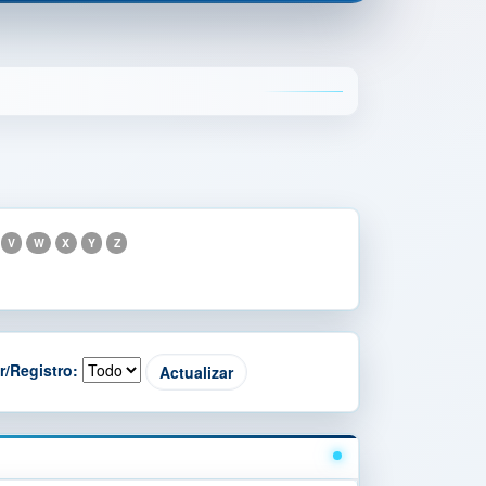
V
W
X
Y
Z
r/Registro: