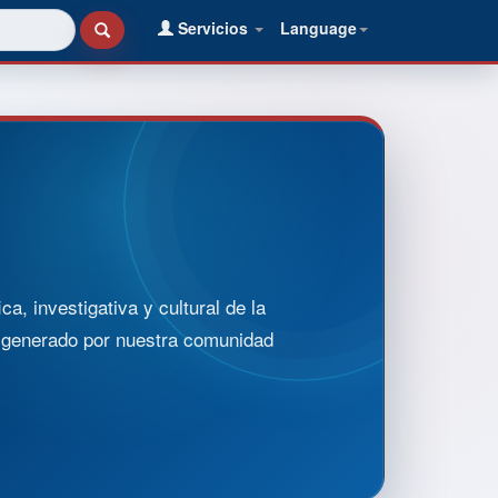
Servicios
Language
, investigativa y cultural de la
o generado por nuestra comunidad