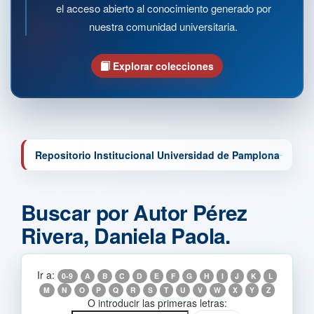
el acceso abierto al conocimiento generado por
nuestra comunidad universitaria.
Explorar colecciones
Repositorio Institucional Universidad de Pamplona
Buscar por Autor Pérez
Rivera, Daniela Paola.
Ir a:
0-9
A
B
C
D
E
F
G
H
I
J
K
L
M
N
O
P
Q
R
S
T
U
V
W
X
Y
Z
O introducir las primeras letras: